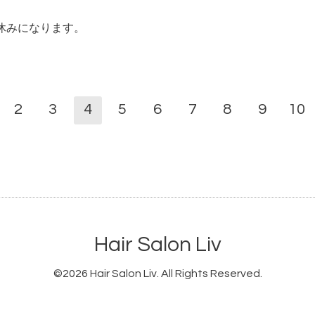
休みになります。
2
3
4
5
6
7
8
9
10
Hair Salon Liv
©2026
Hair Salon Liv
. All Rights Reserved.